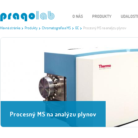
O NÁS
PRODUKTY
UDALOST
Hlavná stránka
Produkty
Chromatografia a MS
GC
Procesný MS na analýzu plynov
Procesný MS na analýzu plynov