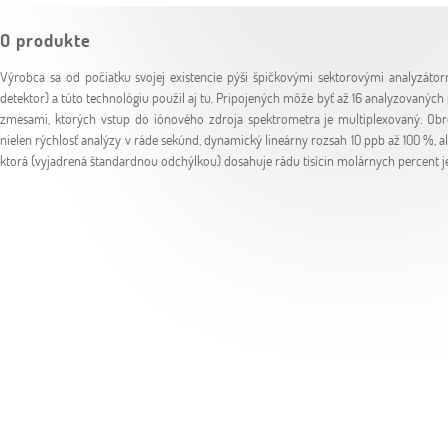
O produkte
Výrobca sa od počiatku svojej existencie pýši špičkovými sektorovými analyzátor
detektor) a túto technológiu použil aj tu. Pripojených môže byť až 16 analyzovaných 
zmesami, ktorých vstup do iónového zdroja spektrometra je multiplexovaný. Obr
nielen rýchlosť analýzy v ráde sekúnd, dynamický lineárny rozsah 10 ppb až 100 %, 
ktorá (vyjadrená štandardnou odchýlkou) dosahuje rádu tisícin molárnych percent je