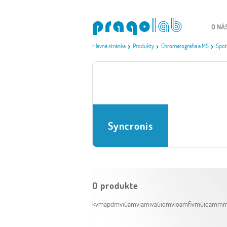
O NÁ
Hlavná stránka
Produkty
Chromatografia a MS
Spot
Syncronis
O produkte
kvmapdmviúamviamivaúiomvioamfivmúioamm