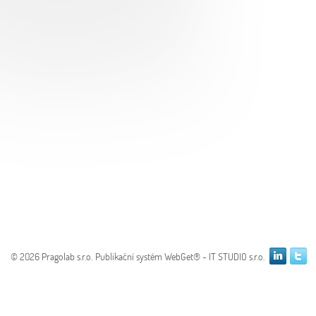
© 2026 Pragolab s.r.o.
Publikační­ systém WebGet® - IT STUDIO s.r.o.