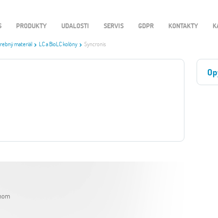
S
PRODUKTY
UDALOSTI
SERVIS
GDPR
KONTAKTY
K
rebný materiál
LC a BioLC kolóny
Syncronis
Op
mom