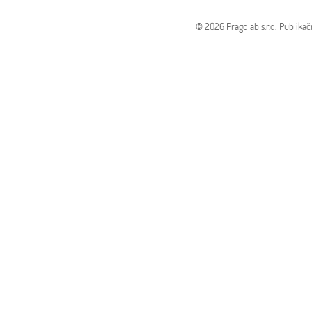
© 2026 Pragolab s.r.o.
Publikač