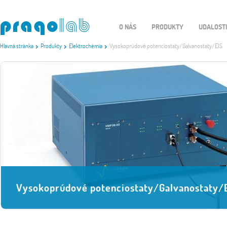
O NÁS
PRODUKTY
UDALOST
Hlavná stránka
Produkty
Elektrochémia
Vysokoprúdové potenciostaty/Galvanostaty/EIS
Vysokoprúdové potenciostaty/Galvanostaty/