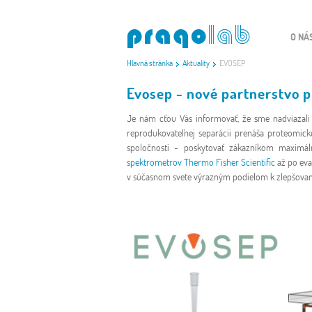
O NÁ
Hlavná stránka
Aktuality
EVOSEP
Evosep - nové partnerstvo 
Je nám cťou Vás informovať, že sme nadviazali
reprodukovateľnej separácii prenáša proteomick
spoločnosti - poskytovať zákazníkom maximá
spektrometrov Thermo Fisher Scientific
až po eva
v súčasnom svete výrazným podielom k zlepšovaniu