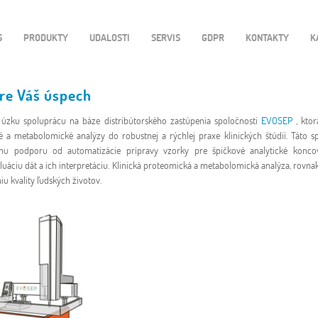
S
PRODUKTY
UDALOSTI
SERVIS
GDPR
KONTAKTY
K
pre Váš úspech
 úzku spoluprácu na báze distribútorského zastúpenia spoločnosti
EVOSEP
, kto
é a metabolomické analýzy do robustnej a rýchlej praxe klinických štúdií. Táto s
lnu podporu od automatizácie prípravy vzorky pre špičkové analytické kon
luáciu dát a ich interpretáciu. Klinická proteomická a metabolomická analýza, rovnak
 kvality ľudských životov.