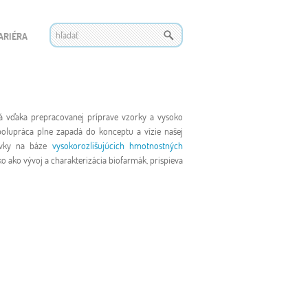
ARIÉRA
rá vďaka prepracovanej príprave vzorky a vysoko
polupráca plne zapadá do konceptu a vízie našej
covky na báze
vysokorozlišujúcich hmotnostných
o ako vývoj a charakterizácia biofarmák, prispieva