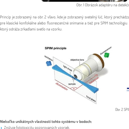
Obr. 1 Obrázok adaptéru na detekč
Princíp je zobrazený na obr. 2 vľavo, kde je zobrazený svetelný lúč, ktorý prechád
pre klasické konfokálne alebo fluorescenčné snímanie a tiež pre SPIM technológiu. 
ktorý odráža zrkadlami svetlo na vzorku.
Obr. 2 SPI
Niekoľko unikátnych vlastností tohto systému v bodoch:
Znižuje fototoxicitu pozorovaných vzoriek.