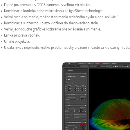
Ľahké pozorovanie s CMOS kamerou s veľkou rýchlosťou.
Kombinácia konfokálneho mikroskopu a LightSheet technológie.
Veľmi rýchle snímanie, možnosť snímania srdečného cyklu a pod. aplikácií.
Kombinácia s inzertnou piezo vložkou do skenovacieho stolu.
Veľmi jednoduché grafické rozhranie pre ovládanie a snímanie.
Ľahká príprava vzoriek.
Online projekcia.
O dáta nikdy neprídete, všetko je automaticky uložené, môžete sa k uloženým dáta