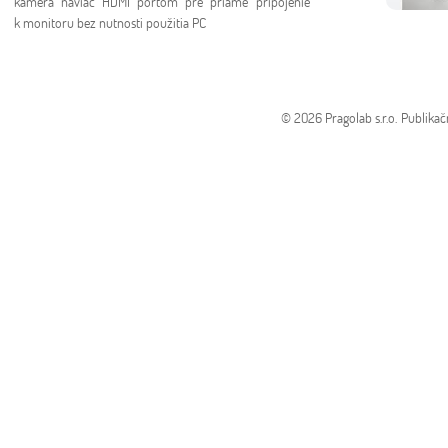
kamera naviac HDMI portom pre priame pripojenie
k monitoru bez nutnosti použitia PC
© 2026 Pragolab s.r.o.
Publikač