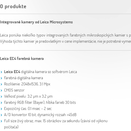
O produkte
Integrované kamery od Leica Microsystems
Leica ponúka niekoľko typov integrovaných farebných mikroskopických kamier s p
Výhoda týchto kamier je predovšetkým v cene implementácie, nie je potrebné vymen
Leica EC4 farebná kamera
Leica EC4
digitálna kamera so softvérom Leica
Farebná digitálna kamera
Rozlíšenie: 2048x1536, 3.1 Mpx
CMOS senzor
Veľkosť pixelu: 3.2 µm x 3.2 µm
Farebný RGB filter (Bayer), hĺbka farieb 30 bits
Expozičný čas: 0.1 msec - 2 sec
A/D konvertor 10 bit, dynamický rozsah >45dB
Full size živý obraz, max. 15 obrázkov za sekundu (závisí od výkonu
počítača)