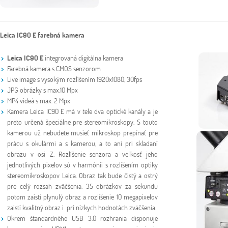
Leica IC90 E farebná kamera
Leica IC90 E
integrovaná digitálna kamera
Farebná kamera s CMOS senzorom
Live image s vysokým rozlíšením 1920x1080, 30fps
JPG obrázky s max.10 Mpx
MP4 videá s max. 2 Mpx
Kamera Leica IC90 E má v tele dva optické kanály a je
preto určená špeciálne pre stereomikroskopy. S touto
kamerou už nebudete musieť mikroskop prepínať pre
prácu s okulármi a s kamerou, a to ani pri skladaní
obrazu v osi Z. Rozlíšenie senzora a veľkosť jeho
jednotlivých pixelov sú v harmónii s rozlíšením optiky
stereomikroskopov Leica. Obraz tak bude čistý a ostrý
pre celý rozsah zväčšenia. 35 obrázkov za sekundu
potom zaistí plynulý obraz a rozlíšenie 10 megapixelov
zaistí kvalitný obraz i pri nízkych hodnotách zväčšenia.
Okrem štandardného USB 3.0 rozhrania disponuje