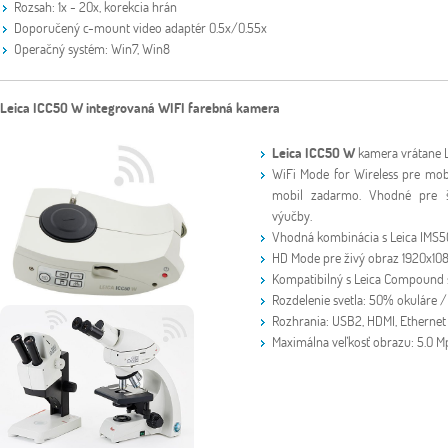
Rozsah: 1x - 20x, korekcia hrán
Doporučený c-mount video adaptér 0.5x/0.55x
Operačný systém: Win7, Win8
Leica ICC50 W integrovaná WIFI farebná kamera
Leica ICC50 W
kamera vrátane 
WiFi Mode for Wireless pre mobil
mobil zadarmo. Vhodné pre š
výučby.
Vhodná kombinácia s Leica IMS
HD Mode pre živý obraz 1920x10
Kompatibilný s Leica Compound
Rozdelenie svetla: 50% okuláre
Rozhrania: USB2, HDMI, Ethernet
Maximálna veľkosť obrazu: 5.0 M