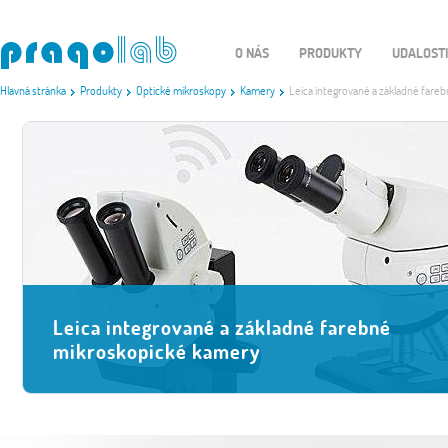
O NÁS
PRODUKTY
UDALOST
Hlavná stránka
Produkty
Optické mikroskopy
Kamery
Leica integrované a základné fare
Leica integrované a základné farebné
mikroskopické kamery