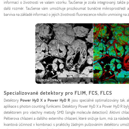
informací o životnosti ve vašem vzorku. TauSense je zcela integrovaný, takže
další rozměr. TauSense vám umožňuje prozkoumat buněčné mikroprostředí a m
barviva na základě informací o jejich životnosti fluorescence nikoliv unmixing na z
Specializované detektory pro FLIM, FCS, FLCS
Detektory
Power HyD X a Power HyD R
jsou speciálně optimalizovány tak, 
aplikace s photon counting funkcemi. Detektory Power HyD X a Power HyD R byly
detektorem pro všechny metody SMD (single molecule detection). Aktivní chla
Peltierova chlazení a dalšího externího chlazení, které snižuje šum, má za násled
kvantová účinnost v kombinaci s prakticky žádným pulzováním detektoru umožňu