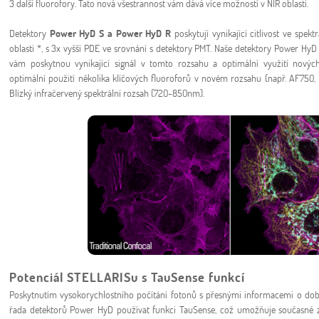
3 další fluorofory. Tato nová všestrannost vám dává více možností v NIR oblasti.
Detektory
Power HyD S a Power HyD R
poskytují vynikající citlivost ve spek
oblasti *, s 3x vyšší PDE ve srovnání s detektory PMT. Naše detektory Power H
vám poskytnou vynikající signál v tomto rozsahu a optimální využití nový
optimální použití několika klíčových fluoroforů v novém rozsahu (např. AF750,
Blízký infračervený spektrální rozsah (720-850nm).
Potenciál STELLARISu s TauSense funkcí
Poskytnutím vysokorychlostního počítání fotonů s přesnými informacemi o do
řada detektorů Power HyD používat funkci TauSense, což umožňuje současné za