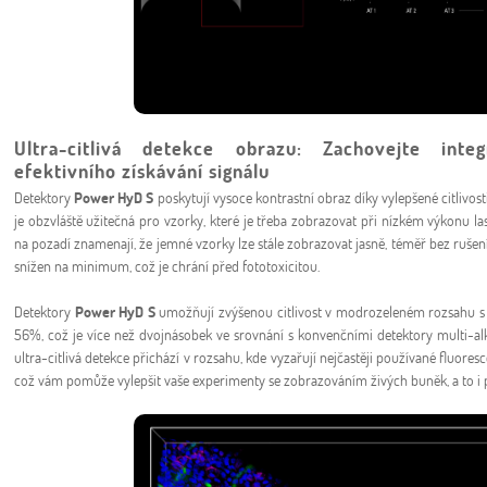
Ultra-citlivá detekce obrazu: Zachovejte int
efektivního získávání signálu
Detektory
Power HyD S
poskytují vysoce kontrastní obraz díky vylepšené citlivo
je obzvláště užitečná pro vzorky, které je třeba zobrazovat při nízkém výkonu lase
na pozadí znamenají, že jemné vzorky lze stále zobrazovat jasně, téměř bez rušen
snížen na minimum, což je chrání před fototoxicitou.
Detektory
Power HyD S
umožňují zvýšenou citlivost v modrozeleném rozsahu s 
56%, což je více než dvojnásobek ve srovnání s konvenčními detektory multi-al
ultra-citlivá detekce přichází v rozsahu, kde vyzařují nejčastěji používané fluore
což vám pomůže vylepšit vaše experimenty se zobrazováním živých buněk, a to i 