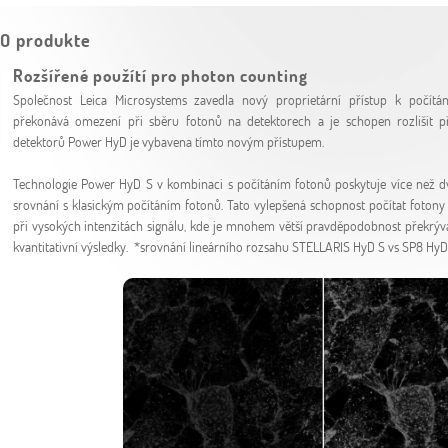
O produkte
Rozšířené použítí pro photon counting
Společnost Leica Microsystems zavedla nový proprietární přístup k počítání
překonává omezení při sběru fotonů na detektorech a je schopen rozlišit pře
detektorů Power HyD je vybavena tímto novým přístupem.
Technologie Power HyD S v kombinaci s počítáním fotonů poskytuje více než 
srovnání s klasickým počítáním fotonů. Tato vylepšená schopnost počítat fotony
při vysokých intenzitách signálu, kde je mnohem větší pravděpodobnost překrývaj
kvantitativní výsledky. *srovnání lineárního rozsahu STELLARIS HyD S vs SP8 HyD