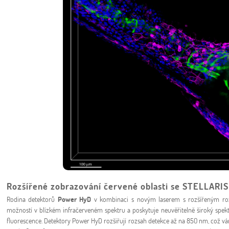
Rozšířené zobrazování červené oblasti se STELLARIS
Rodina detektorů
Power HyD
v kombinaci s novým laserem s rozšířeným ro
možností v blízkém infračerveném spektru a poskytuje neuvěřitelně široký spektr
fluorescence. Detektory Power HyD rozšiřují rozsah detekce až na 850 nm, což 