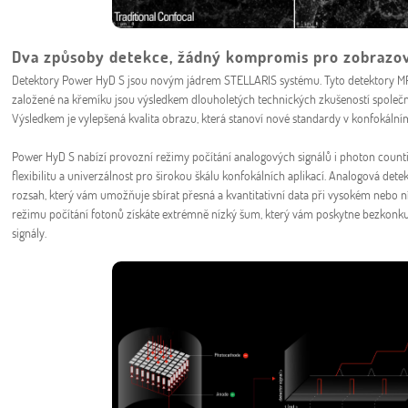
Dva způsoby detekce, žádný kompromis pro zobrazo
Detektory Power HyD S jsou novým jádrem STELLARIS systému. Tyto detektory MP
založené na křemíku jsou výsledkem dlouholetých technických zkušeností společn
Výsledkem je vylepšená kvalita obrazu, která stanoví nové standardy v konfokální
Power HyD S nabízí provozní režimy počítání analogových signálů i photon count
flexibilitu a univerzálnost pro širokou škálu konfokálních aplikací. Analogová det
rozsah, který vám umožňuje sbírat přesná a kvantitativní data při vysokém nebo
režimu počítání fotonů získáte extrémně nízký šum, který vám poskytne bezkonkuren
signály.