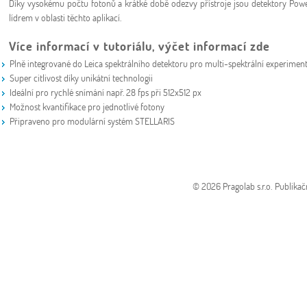
Díky vysokému počtu fotonů a krátké době odezvy přístroje jsou detektory Po
lídrem v oblasti těchto aplikací.
Více informací v tutoriálu, výčet informací zde
Plně integrované do Leica spektrálního detektoru pro multi-spektrální experimen
Super citlivost díky unikátní technologii
Ideální pro rychlé snímání např. 28 fps při 512x512 px
Možnost kvantifikace pro jednotlivé fotony
Připraveno pro modulární systém STELLARIS
© 2026 Pragolab s.r.o.
Publikač