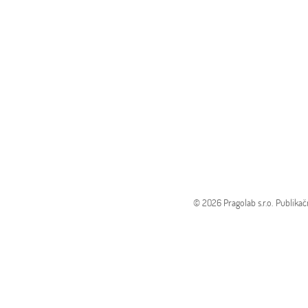
© 2026 Pragolab s.r.o.
Publikač