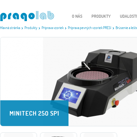
O NÁS
PRODUKTY
UDALOST
Hlavná stránka
Produkty
Príprava vzoriek
Príprava pevných vzoriek PRESI
Brúsenie a lešt
MINITECH 250 SP1