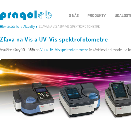
O NÁS
PRODUKTY
UDALOST
Hlavná stránka
Aktuality
ZĽAVA NA VIS A UV-VIS SPEKTROFOTOMETRE
Zľava na Vis a UV-Vis spektrofotometre
Využite zľavy
10 - 15%
na
Vis a UV-Vis spektrofotometre
(v závislosti od modelu a k