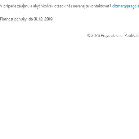
V prípade záujmu a akýchkoľvek otázok nás neváhajte kontaktovať (
cizmar@pragola
Platnosť ponuky:
do 31. 12. 2019
.
© 2026 Pragolab s.r.o.
Publikač