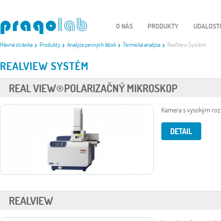
O NÁS
PRODUKTY
UDALOST
Hlavná stránka
Produkty
Analýza pevných látok
Termická analýza
RealView Systém
REALVIEW SYSTÉM
REAL VIEW® POLARIZAČNÝ MIKROSKOP
Kamera s vysokým rozl
DETAIL
REALVIEW