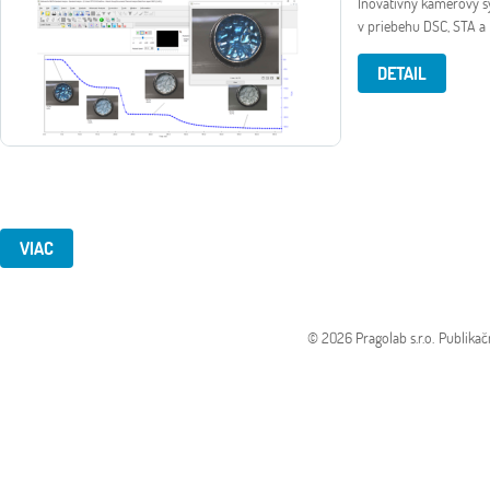
Inovatívny kamerový 
v priebehu DSC, STA a 
DETAIL
VIAC
© 2026 Pragolab s.r.o.
Publikač