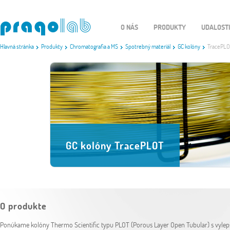
O NÁS
PRODUKTY
UDALOST
Hlavná stránka
Produkty
Chromatografia a MS
Spotrebný materiál
GC kolóny
TracePL
GC kolóny TracePLOT
O produkte
Ponúkame kolóny Thermo Scientific typu PLOT (Porous Layer Open Tubular) s vyle