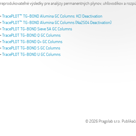
reprodukovateľné výsledky pre analýzy permanentných plynov, uhľovodíkov a rozpúš
•
TracePLOT™ TG-BOND Alumina GC Columns: KCl Deactivation
•
TracePLOT™ TG-BOND Alumina GC Columns (Na2SO4 Deactivation)
•
TracePLOT TG-BOND Sieve 5A GC Columns
•
TracePLOT TG-BOND Q GC Columns
•
TracePLOT TG-BOND Q+ GC Columns
•
TracePLOT TG-BOND S GC Columns
•
TracePLOT TG-BOND U GC Columns
© 2026 Pragolab s.r.o.
Publikač