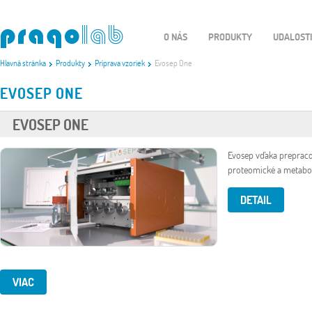
O NÁS
PRODUKTY
UDALOST
Hlavná stránka
Produkty
Príprava vzoriek
Evosep One
EVOSEP ONE
EVOSEP ONE
Evosep vďaka prepraco
proteomické a metabolo
DETAIL
VIAC