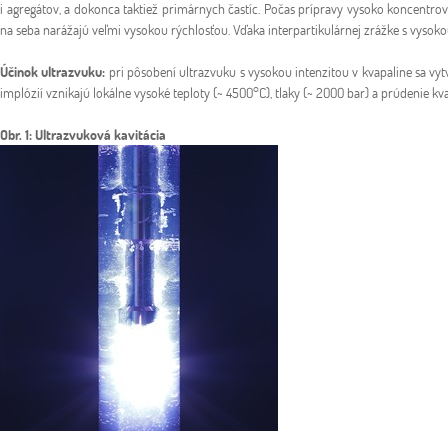
i agregátov, a dokonca taktiež primárnych častíc. Počas prípravy vysoko koncentro
na seba narážajú veľmi vysokou rýchlosťou. Vďaka interpartikulárnej zrážke s vysoko
Účinok ultrazvuku:
pri pôsobení ultrazvuku s vysokou intenzitou v kvapaline sa vyt
implózií vznikajú lokálne vysoké teploty (~ 4500°C), tlaky (~ 2000 bar) a prúdenie kv
Obr. 1: Ultrazvuková kavitácia