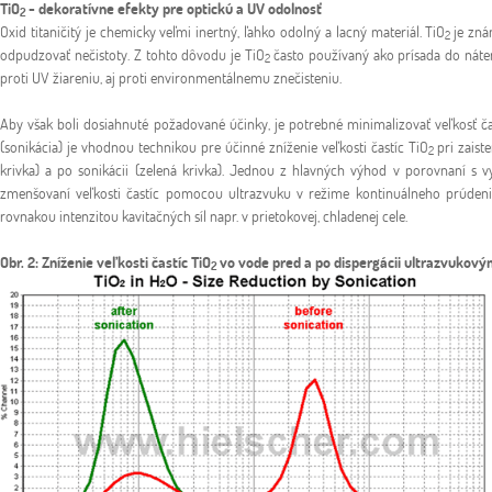
TiO
- dekoratívne efekty pre optickú a UV odolnosť
2
Oxid titaničitý je chemicky veľmi inertný, ľahko odolný a lacný materiál. TiO
je zná
2
odpudzovať nečistoty. Z tohto dôvodu je TiO
často používaný ako prísada do náte
2
proti UV žiareniu, aj proti environmentálnemu znečisteniu.
Aby však boli dosiahnuté požadované účinky, je potrebné minimalizovať veľkosť ča
(sonikácia) je vhodnou technikou pre účinné zníženie veľkosti častíc TiO
pri zaist
2
krivka) a po sonikácii (zelená krivka). Jednou z hlavných výhod v porovnaní s 
zmenšovaní veľkosti častíc pomocou ultrazvuku v režime kontinuálneho prúdenia 
rovnakou intenzitou kavitačných síl napr. v prietokovej, chladenej cele.
Obr. 2: Zníženie veľkosti častíc TiO
vo vode pred a po dispergácii ultrazvuko
2