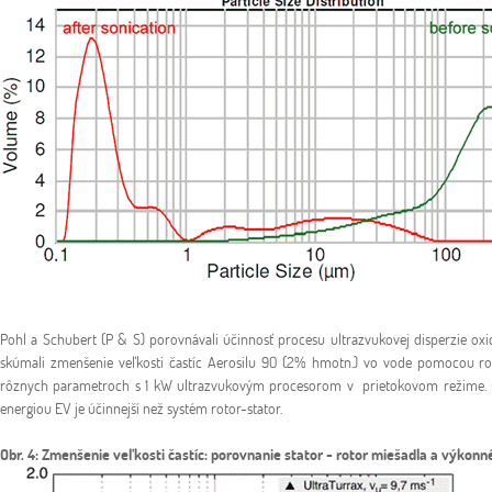
Pohl a Schubert (P & S) porovnávali účinnosť procesu ultrazvukovej disperzie ox
skúmali zmenšenie veľkosti častíc Aerosilu 90 (2% hmotn.) vo vode pomocou roto
rôznych parametroch s 1 kW ultrazvukovým procesorom v prietokovom režime. Obr.
energiou EV je účinnejší než systém rotor-stator.
Obr. 4: Zmenšenie veľkosti častíc: porovnanie stator - rotor miešadla a výkonn