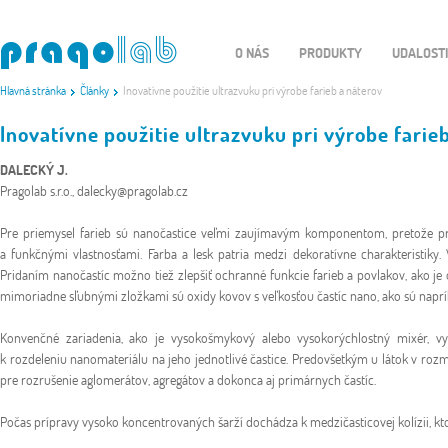
O NÁS
PRODUKTY
UDALOST
Hlavná stránka
Články
Inovatívne použitie ultrazvuku pri výrobe farieb a náterov
Inovatívne použitie ultrazvuku pri výrobe farie
DALECKÝ J.
Pragolab s.r.o., dalecky@pragolab.cz
Pre priemysel farieb sú nanočastice veľmi zaujímavým komponentom, pretože prid
a funkčnými vlastnosťami. Farba a lesk patria medzi dekoratívne charakteristiky.
Pridaním nanočastíc možno tiež zlepšiť ochranné funkcie farieb a povlakov, ako je 
mimoriadne sľubnými zložkami sú oxidy kovov s veľkosťou častíc nano, ako sú napríkla
Konvenčné zariadenia, ako je vysokošmykový alebo vysokorýchlostný mixér, v
k rozdeleniu nanomateriálu na jeho jednotlivé častice. Predovšetkým u látok v ro
pre rozrušenie aglomerátov, agregátov a dokonca aj primárnych častíc.
Počas prípravy vysoko koncentrovaných šarží dochádza k medzičasticovej kolízii, kt