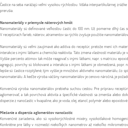
Častice na seba narážajú veľmi vysokou rýchlosťou. Vďaka interpartikulárnej zrážke
prerušia.
Nanomateriály v priemysle náterových hmôt
Nanomateriály sú definované veľkosťou častíc do 100 nm. Už pomerne dlhý čas sú
V receptúrach farieb, náterov, atramentov sa rýchlo zvyšuje použitie nanomateriálov
Nanomateriály sú veľmi zaujímavé ako aditíva do receptúr, pretože mení ich materiálo
interakcie s inými látkami a chemická reaktivita. Táto zmena vlastností materiálu 
Vyššie percento atómov tak môže reagovať s inými látkami, napr. s matricou epoxido
agregujú, povrchy sú blokované a interakcia s inými látkami je obmedzená, popr. 
lepšie sú častice rozptýlené, tým vyššie je množstvo aktívneho nanomateriálu, čo
nanomateriálu. A keďže výroba väčšiny nanomateriálov je cenovo náročná, je pož
Konvenčná výroba nanomateriálov prebieha suchou cestou. Pre prípravu receptúry
aglomerovať, a tak povrchová aktivita a špecifické vlastnosti sa zmenšia alebo do
disperzie z nanočastíc v kvapaline, ako je voda, olej, etanol, polymér alebo epoxidové 
Miešanie a disperzia aglomerátov nanočastíc
Konvenčné zariadenia, ako sú vysokorýchlostné mixéry, vysokotlakové homogeniz
Konkrétne pre látky v rozmedzí niekoľkých nanometrov až niekoľko mikrometrov 