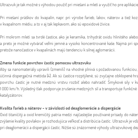
Ultrazvuk je tak možné s výhodou použiť pri miešaní a mletí a využiť ho pre aplikáci
Pri miešaní práškov do kvapalín, napr. pri výrobe farieb, lakov, náterov a tiež 
v kvapalnom médiu, a to v aj tak lepkavom, ako sú epoxidové živice.
Pri mokrom mletí sa tvrdé častice, ako je keramika, trihydrát oxidu hlinitého ale
a preto je možné vytvárať veľmi jemné a vysoko koncentrované kaše. Najmä pri sp
pretože nanočastice v kvapalinách majú tendenciu k silnej aglomerácii.
Zmena funkcie povrchov častíc pomocou ultrazvuku
Aby sa nanomateriály upravili (zmenili) na vhodné plnivá s požadovanou funkciou, 
účinná dispergačná metóda [4]. Ak sú častice rozptýlené, sú zvyčajne obklopené h
povrchu častíc je nutné medznú vrstvu rozbiť alebo nahradiť. Šmykové sily v kv
1 000 km/h. Výsledný tlak podporuje zrušenie medzných síl a transportuje funkčné
katalyzátorov.
Kvalita farieb a náterov - v závislosti od deaglomerácie a dispergácie
Oxid titaničitý a oxid kremičitý patria medzi najčastejšie používané prísady do náte
zvýšenie kvality povlakov je rozhodujúca veľkosť a distribúcia častíc. Ultrazvuk j
pri deaglomerácii a dispergácii častíc. Nižšie sú znázornené výhody ultrazvukovej d