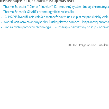
Nenechajte si ujsť ďalšie zaujímavosti
Thermo Scientific™ Dionex™ Inuvion™ IC - moderný systém iónovej chromatografi
Thermo Scientific SMART chromatografické striekačky
LC-MS/MS kvantifikácia voľných metanefrínov v ľudskej plazme pre klinický výs
Kvantifikácia ôsmich antimykotík v ľudskej plazme pomocou kvapalinovej chroma
Biopsia dychu pomocou technológie GC-Orbitrap – neinvazívny prístup k odhale
© 2026 Pragolab s.r.o.
Publikač