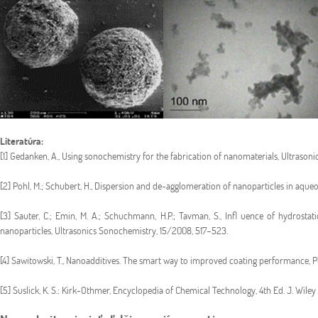
Literatúra:
[1] Gedanken, A., Using sonochemistry for the fabrication of nanomaterials, Ultrasoni
[2] Pohl, M.; Schubert, H., Dispersion and de-agglomeration of nanoparticles in aque
[3] Sauter, C.; Emin, M. A.; Schuchmann, H.P.; Tavman, S., Infl uence of hydros
nanoparticles, Ultrasonics Sonochemistry, 15/2008, 517–523.
[4] Sawitowski, T., Nanoadditives. The smart way to improved coating performance, P
[5] Suslick, K. S.: Kirk-Othmer, Encyclopedia of Chemical Technology, 4th Ed. J. Wiley 