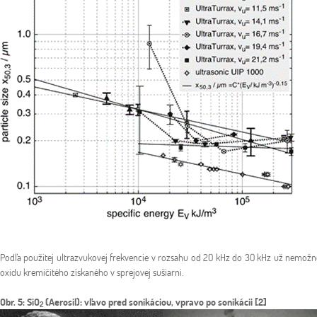
Podľa použitej ultrazvukovej frekvencie v rozsahu od 20 kHz do 30 kHz už nemožno 
oxidu kremičitého získaného v sprejovej sušiarni.
Obr. 5: SiO
(Aerosil): vľavo pred sonikáciou, vpravo po sonikácii [2]
2