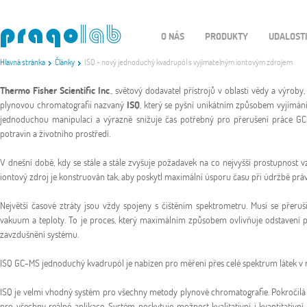
O NÁS
PRODUKTY
UDALOST
Hlavná stránka
Články
ISQ - nový jednoduchý kvadrupól s vyjímatelným iontovým zdrojem
Thermo Fisher Scientific Inc
., světový dodavatel přístrojů v oblasti vědy a výro
plynovou chromatografii nazvaný
ISQ
, který se pyšní unikátním způsobem vyjímán
jednoduchou manipulaci a výrazně snižuje čas potřebný pro přerušení práce GC-M
potravin a životního prostředí.
V dnešní době, kdy se stále a stále zvyšuje požadavek na co nejvyšší prostupnost 
iontový zdroj je konstruován tak, aby poskytl maximální úsporu času při údržbě prá
Největší časové ztráty jsou vždy spojeny s čištěním spektrometru. Musí se přerušit
vakuum a teploty. To je proces, který maximálním způsobem ovlivňuje odstavení p
zavzdušnění systému.
ISQ GC-MS jednoduchý kvadrupól je nabízen pro měření přes celé spektrum látek v 
ISQ je velmi vhodný systém pro všechny metody plynové chromatografie. Pokročilá 
pro všechny reálné aplikace. Systém poskytuje možnost kvalitativní i kvantitativní