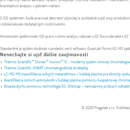
kvantitativní analýzu v jediném měření.
S ISQ systémem bude pracovat laboratoř plynuleji a podstatně zvýší svoji produktivi
i zdokonalován dodatečným rozšiřováním.
Hmotnostní spektrometr ISQ je pro rutinní analýzu nabízen s GC Focus ale také s GC Tr
Standardně je systém dodáván s poslední verzí softwaru QuanLab Forms GC-MS zjednod
Nenechajte si ujsť ďalšie zaujímavosti
Thermo Scientific™ Dionex™ Inuvion™ IC - moderný systém iónovej chromatografi
Thermo Scientific SMART chromatografické striekačky
LC-MS/MS kvantifikácia voľných metanefrínov v ľudskej plazme pre klinický výs
Kvantifikácia ôsmich antimykotík v ľudskej plazme pomocou kvapalinovej chroma
Biopsia dychu pomocou technológie GC-Orbitrap – neinvazívny prístup k odhale
© 2026 Pragolab s.r.o.
Publikač