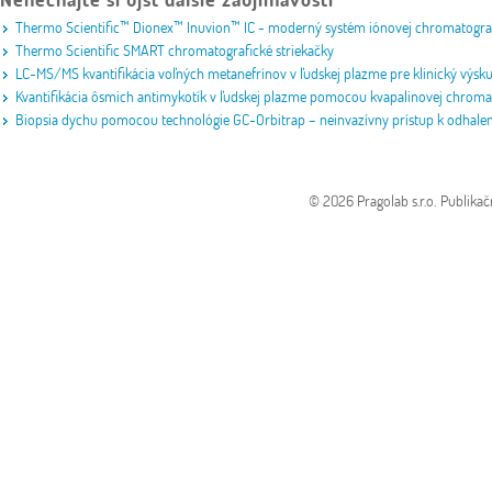
Thermo Scientific™ Dionex™ Inuvion™ IC - moderný systém iónovej chromatografi
Thermo Scientific SMART chromatografické striekačky
LC-MS/MS kvantifikácia voľných metanefrínov v ľudskej plazme pre klinický výs
Kvantifikácia ôsmich antimykotík v ľudskej plazme pomocou kvapalinovej chroma
Biopsia dychu pomocou technológie GC-Orbitrap – neinvazívny prístup k odhale
© 2026 Pragolab s.r.o.
Publikač