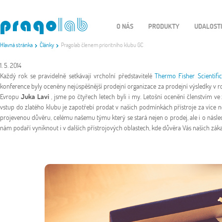
O NÁS
PRODUKTY
UDALOST
Hlavná stránka
Články
Pragolab členem prioritního klubu GC
1. 5. 2014
Každý rok se pravidelně setkávají vrcholní představitelé
Thermo Fisher Scientifi
konference byly oceněny nejúspěšnější prodejní organizace za prodejní výsledky v 
Evropu
Juka Lavi
, jsme po čtyřech letech byli i my. Letošní ocenění členstvím ve
vstup do zlatého klubu je zapotřebí prodat v našich podmínkách přístroje za více
projevenou důvěru, celému našemu týmu který se stará nejen o prodej, ale i o násle
nám podaří vyniknout i v dalších přístrojových oblastech, kde důvěra Vás našich zák