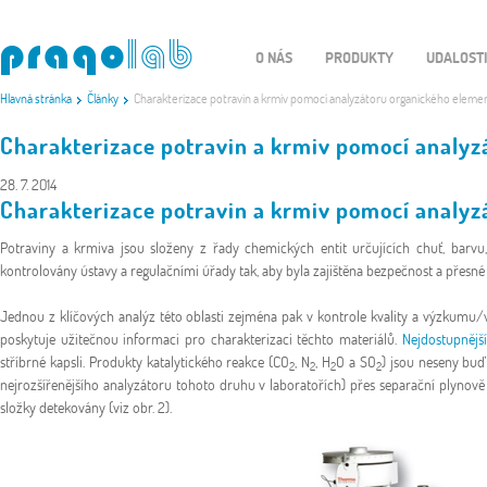
O NÁS
PRODUKTY
UDALOST
Hlavná stránka
Články
Charakterizace potravin a krmiv pomocí analyzátoru organického elemen
Charakterizace potravin a krmiv pomocí analyz
28. 7. 2014
Charakterizace potravin a krmiv pomocí analyz
Potraviny a krmiva jsou složeny z řady chemických entit určujících chuť, barvu, 
kontrolovány ústavy a regulačními úřady tak, aby byla zajištěna bezpečnost a přesné
Jednou z klíčových analýz této oblasti zejména pak v kontrole kvality a výzkumu/výv
poskytuje užitečnou informaci pro charakterizaci těchto materiálů.
Nejdostupnější
stříbrné kapsli. Produkty katalytického reakce (CO
, N
, H
O a SO
) jsou neseny buď
2
2
2
2
nejrozšířenějšího analyzátoru tohoto druhu v laboratořích) přes separační plynově
složky detekovány (viz obr. 2).