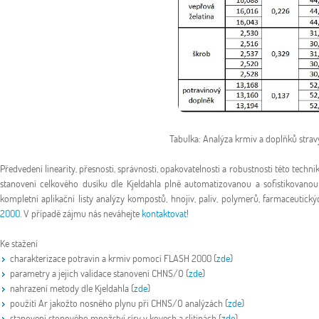
Tabulka: Analýza krmiv a doplňků stra
Předvedení linearity, přesnosti, správnosti, opakovatelnosti a robustnosti této techn
stanovení celkového dusíku dle Kjeldahla plně automatizovanou a sofistikovanou 
kompletní aplikační listy analýzy kompostů, hnojiv, paliv, polymerů, farmaceutick
2000
. V případě zájmu nás neváhejte
kontaktovat
!
Ke stažení
charakterizace potravin a krmiv pomocí FLASH 2000 (
zde
)
parametry a jejich validace stanovení CHNS/O (
zde
)
nahrazení metody dle Kjeldahla (
zde
)
použití Ar jakožto nosného plynu při CHNS/O analýzách (
zde
)
stanovení stopového množství síry v kovech a slitinách (
zde
)