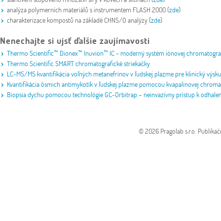
analýza polymerních materiálů s instrumentem FLASH 2000 (
zde
)
charakterizace kompostů na základě CHNS/O analýzy (
zde
)
Nenechajte si ujsť ďalšie zaujímavosti
Thermo Scientific™ Dionex™ Inuvion™ IC - moderný systém iónovej chromatografi
Thermo Scientific SMART chromatografické striekačky
LC-MS/MS kvantifikácia voľných metanefrínov v ľudskej plazme pre klinický výs
Kvantifikácia ôsmich antimykotík v ľudskej plazme pomocou kvapalinovej chroma
Biopsia dychu pomocou technológie GC-Orbitrap – neinvazívny prístup k odhale
© 2026 Pragolab s.r.o.
Publikač